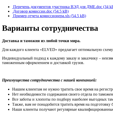
Перечень документов участника ВЭД для ДМЕ.doc
(34 k
Договор комиссии.doc
(54.5 kB)
Пример отчета комиссионера.xls
(54.5 kB)
Варианты сотрудничества
Доставка и таможня из любой точки мира.
Для каждого клиента «ELVED» предлагает оптимальную схему 
Индивидуальный подход к каждому заказу и заказчику – неиз
таможенным оформлением и доставкой грузов.
Преимущества сотрудничества с нашей компанией:
Нашим клиентам не нужно тратить свое время на регист
Нет необходимости содержания своего отдела по тамож
Все заботы и хлопоты по подбору наиболее выгодных т
Также, вам не понадобится тратить время на подготовку 
Наши клиенты получают регулярные квалифицированные к