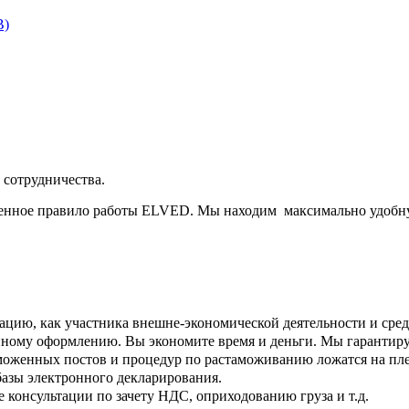
B)
сотрудничества.
менное правило работы ELVED. Мы находим максимально удобну
рацию, как участника
внешне-экономической деятельности
и сре
енному оформлению. Вы экономите время и деньги. Мы гаранти
аможенных постов и процедур по растаможиванию ложатся на п
базы электронного декларирования.
онсультации по зачету НДС, оприходованию груза и т.д.